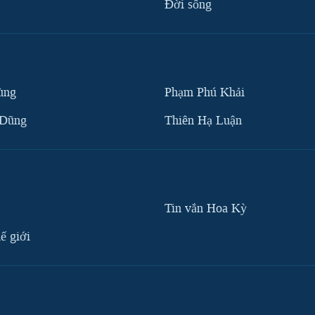
Ðời sống
ùng
Phạm Phú Khải
 Dũng
Thiên Hạ Luận
Tin vắn Hoa Kỳ
ế giới