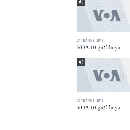
VIỆT NAM
NGƯ DÂN VIỆT VÀ LÀN SÓNG
TRỘM HẢI SÂM
BÊN KIA QUỐC LỘ: TIẾNG VỌNG
TỪ NÔNG THÔN MỸ
24 THÁNG 3, 2019
VOA 10 giờ khuya
QUAN HỆ VIỆT MỸ
21 THÁNG 3, 2019
VOA 10 giờ khuya