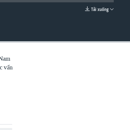
Tải xuống
EMBED
t Nam
ác vấn