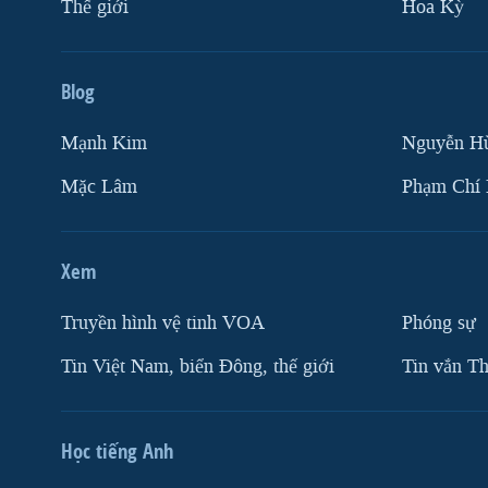
Thế giới
Hoa Kỳ
Blog
Mạnh Kim
Nguyễn H
Mặc Lâm
Phạm Chí
Xem
Truyền hình vệ tinh VOA
Phóng sự
Tin Việt Nam, biển Đông, thế giới
Tin vắn Th
Học tiếng Anh