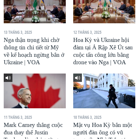
13 THÁNG 3, 2025
12 THÁNG 3, 2025
Nga thận trọng khi chờ
Hoa Kỳ và Ukraine hội
thông tin chi tiết từ Mỹ
đàm tại Ả Rập Xê Út sau
về kế hoạch ngừng bắn ở
cuộc tấn công lớn bằng
Ukraine | VOA
drone vào Nga | VOA
11 THÁNG 3, 2025
10 THÁNG 3, 2025
Mark Carney thắng cuộc
Mật vụ Hoa Kỳ bắn một
đua thay thế Justin
người đàn ông có vũ