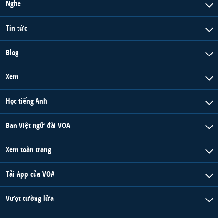
Nghe
Tin tức
Blog
Xem
Học tiếng Anh
Ban Việt ngữ đài VOA
Xem toàn trang
Tải App của VOA
Vượt tường lửa