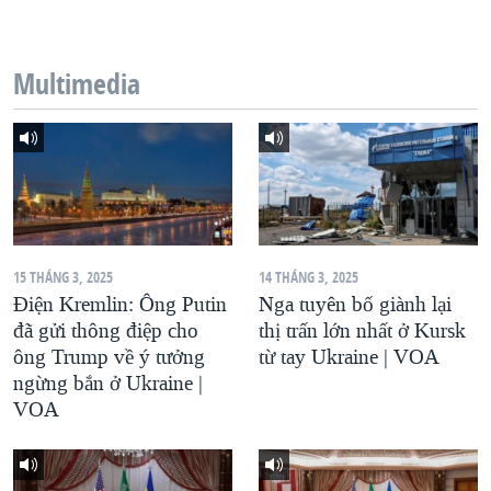
QUAN HỆ VIỆT MỸ
Multimedia
15 THÁNG 3, 2025
14 THÁNG 3, 2025
Điện Kremlin: Ông Putin
Nga tuyên bố giành lại
đã gửi thông điệp cho
thị trấn lớn nhất ở Kursk
ông Trump về ý tưởng
từ tay Ukraine | VOA
ngừng bắn ở Ukraine |
VOA