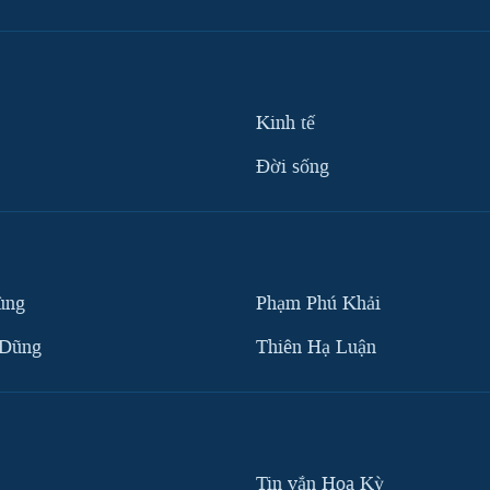
Kinh tế
Ðời sống
ùng
Phạm Phú Khải
 Dũng
Thiên Hạ Luận
Tin vắn Hoa Kỳ