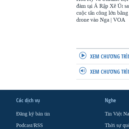
đàm tại Ả Rập Xê Út s
cuộc tấn công lớn bằng
drone vào Nga | VOA
XEM CHƯƠNG TRÌ
XEM CHƯƠNG TRÌ
Các dịch vụ
Nghe
Ðăng ký bản tin
Tin Việt N
Podcast/RSS
Thời sự qu