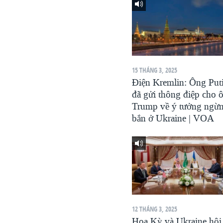
VIỆT NAM
NGƯ DÂN VIỆT VÀ LÀN SÓNG
TRỘM HẢI SÂM
BÊN KIA QUỐC LỘ: TIẾNG VỌNG
TỪ NÔNG THÔN MỸ
15 THÁNG 3, 2025
Điện Kremlin: Ông Put
QUAN HỆ VIỆT MỸ
đã gửi thông điệp cho 
Trump về ý tưởng ngừ
bắn ở Ukraine | VOA
12 THÁNG 3, 2025
Hoa Kỳ và Ukraine hội