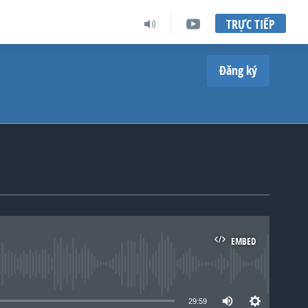
TRỰC TIẾP
Đăng ký
EMBED
lable
29:59