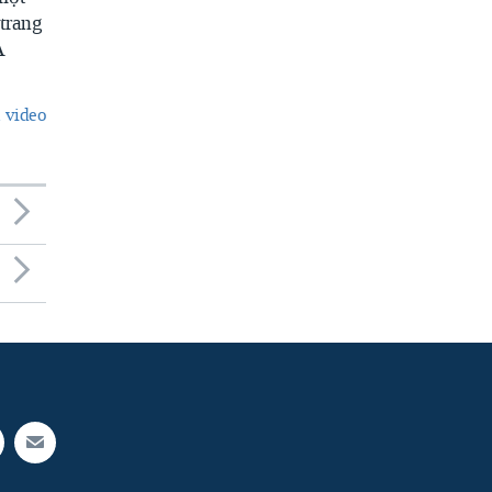
trang
A
 video