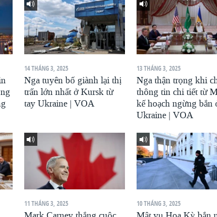
14 THÁNG 3, 2025
13 THÁNG 3, 2025
in
Nga tuyên bố giành lại thị
Nga thận trọng khi c
ông
trấn lớn nhất ở Kursk từ
thông tin chi tiết từ 
ng
tay Ukraine | VOA
kế hoạch ngừng bắn 
Ukraine | VOA
11 THÁNG 3, 2025
10 THÁNG 3, 2025
Mark Carney thắng cuộc
Mật vụ Hoa Kỳ bắn 