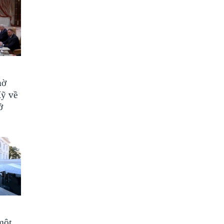
hờ
Mỹ về
ở
một