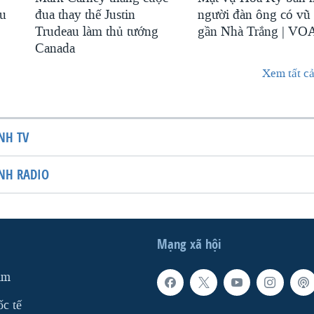
au
đua thay thế Justin
người đàn ông có vũ 
Trudeau làm thủ tướng
gần Nhà Trắng | VO
Canada
Xem tất cả
NH TV
NH RADIO
Mạng xã hội
am
ốc tế