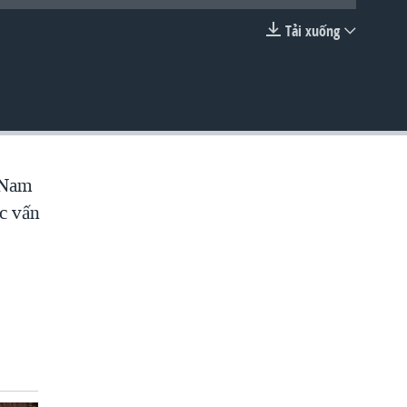
Tải xuống
EMBED
t Nam
ác vấn