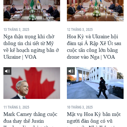
13 THÁNG 3, 2025
12 THÁNG 3, 2025
Nga thận trọng khi chờ
Hoa Kỳ và Ukraine hội
thông tin chi tiết từ Mỹ
đàm tại Ả Rập Xê Út sau
về kế hoạch ngừng bắn ở
cuộc tấn công lớn bằng
Ukraine | VOA
drone vào Nga | VOA
11 THÁNG 3, 2025
10 THÁNG 3, 2025
Mark Carney thắng cuộc
Mật vụ Hoa Kỳ bắn một
đua thay thế Justin
người đàn ông có vũ