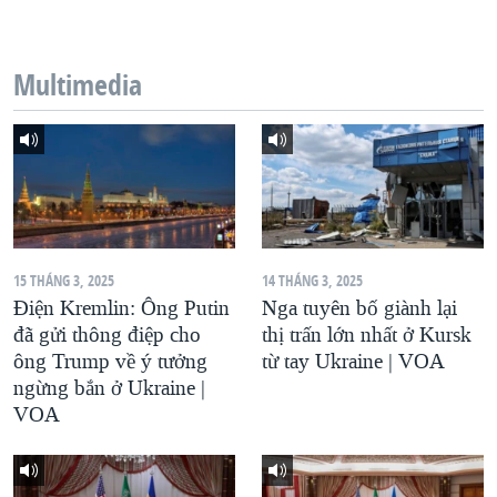
QUAN HỆ VIỆT MỸ
Multimedia
15 THÁNG 3, 2025
14 THÁNG 3, 2025
Điện Kremlin: Ông Putin
Nga tuyên bố giành lại
đã gửi thông điệp cho
thị trấn lớn nhất ở Kursk
ông Trump về ý tưởng
từ tay Ukraine | VOA
ngừng bắn ở Ukraine |
VOA