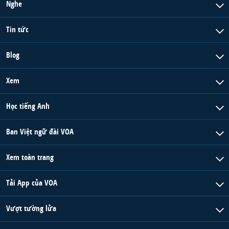
Nghe
Tin tức
Blog
Xem
Học tiếng Anh
Ban Việt ngữ đài VOA
Xem toàn trang
Tải App của VOA
Vượt tường lửa