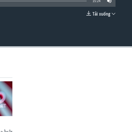
15:24
Tải xuống
EMBED
a luật