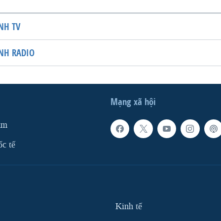
NH TV
NH RADIO
Mạng xã hội
am
ốc tế
Kinh tế