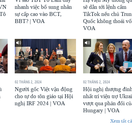
 VN
nhanh việc bổ sung nhân
sẽ dẫn tới lệnh cấm
 Tô
sự cấp cao vào BCT,
TikTok nếu chủ Tru
BBT? | VOA
Quốc không thoái vố
VOA
02 THÁNG 2, 2024
02 THÁNG 2, 2024
ù
Người gốc Việt vận động
Hội nghị thượng đỉn
m
cho tự do tôn giáo tại Hội
nhất trí viện trợ Ukra
nghị IRF 2024 | VOA
vượt qua phản đối củ
Hungary | VOA
Xem tất cả