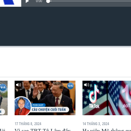
0:00
17 THÁNG 8, 2024
14 THÁNG 3, 2024
ải
Vì sao TBT Tô Lâm đẩy
Hạ viện Mỹ thông qu