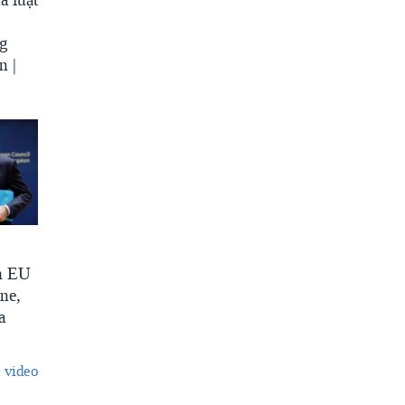
ng
n |
h EU
ine,
a
 video