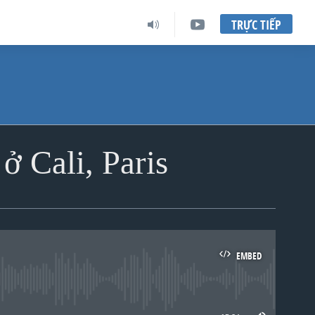
TRỰC TIẾP
ở Cali, Paris
EMBED
lable