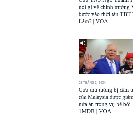
VIỆT NAM
nói gì về chính trường
bước vào thời tân TBT
NGƯ DÂN VIỆT VÀ LÀN SÓNG
Lâm? | VOA
TRỘM HẢI SÂM
BÊN KIA QUỐC LỘ: TIẾNG VỌNG
TỪ NÔNG THÔN MỸ
QUAN HỆ VIỆT MỸ
03 THÁNG 2, 2024
Cựu thủ tướng bị cầm t
của Malaysia được giả
nửa án trong vụ bê bối
1MDB | VOA