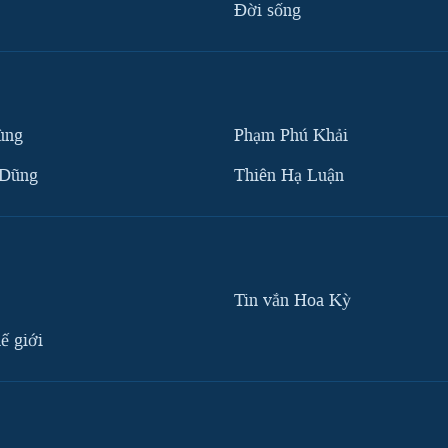
Ðời sống
ùng
Phạm Phú Khải
 Dũng
Thiên Hạ Luận
Tin vắn Hoa Kỳ
ế giới