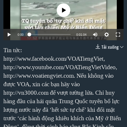
TẠI
VIDEO
"Tìm"
NGƯỜI VIỆT HẢI NGOẠI
No media source currently available
HÀNH TRÌNH BẦU CỬ 2024
NGHE
ĐỜI SỐNG
MỘT NĂM CHIẾN TRANH TẠI DẢI GAZA
KINH TẾ
MẠNG XÃ HỘI
GIẢI MÃ VÀNH ĐAI & CON ĐƯỜNG
0:00
0:01:04
KHOA HỌC
NGÀY TỊ NẠN THẾ GIỚI
Tải xuống
SỨC KHOẺ
Tin tức:
TRỊNH VĨNH BÌNH - NGƯỜI HẠ 'BÊN THẮNG CUỘC'
Ngôn ngữ khác
http://www.facebook.com/VOATiengViet,
VĂN HOÁ
GROUND ZERO – XƯA VÀ NAY
http://www.youtube.com/VOATiengVietVideo,
THỂ THAO
CHI PHÍ CHIẾN TRANH AFGHANISTAN
http://www.voatiengviet.com. Nếu không vào
GIÁO DỤC
được VOA, xin các bạn hãy vào
CÁC GIÁ TRỊ CỘNG HÒA Ở VIỆT NAM
http://vn3000.com để vượt tường lửa. Chỉ huy
THƯỢNG ĐỈNH TRUMP-KIM TẠI VIỆT NAM
hàng đầu của hải quân Trung Quốc tuyên bố lực
TRỊNH VĨNH BÌNH VS. CHÍNH PHỦ VIỆT NAM
lượng nước này đã ‘hết sức tự chế’ khi đối mặt
NGƯ DÂN VIỆT VÀ LÀN SÓNG TRỘM HẢI SÂM
trước ‘các hành động khiêu khích của Mỹ ở Biển
BÊN KIA QUỐC LỘ: TIẾNG VỌNG TỪ NÔNG THÔN MỸ
Đông’, đồng thời cảnh báo rằng Bắc Kinh sẵn