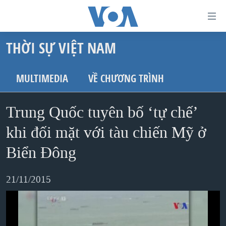
Đường
dẫn
THỜI SỰ VIỆT NAM
truy
TRANG CHỦ
cập
VIỆT NAM
MULTIMEDIA
VỀ CHƯƠNG TRÌNH
Tới
HOA KỲ
nội
Trung Quốc tuyên bố ‘tự chế’
BIỂN ĐÔNG
dung
THẾ GIỚI
khi đối mặt với tàu chiến Mỹ ở
chính
BLOG
Tới
Biển Đông
điều
DIỄN ĐÀN
hướng
21/11/2015
MỤC
chính
CHUYÊN ĐỀ
TỰ DO BÁO CHÍ
Đi
HỌC TIẾNG ANH
VẠCH TRẦN TIN GIẢ
CHIẾN TRANH THƯƠNG MẠI CỦA MỸ: QUÁ KHỨ VÀ HIỆN
tới