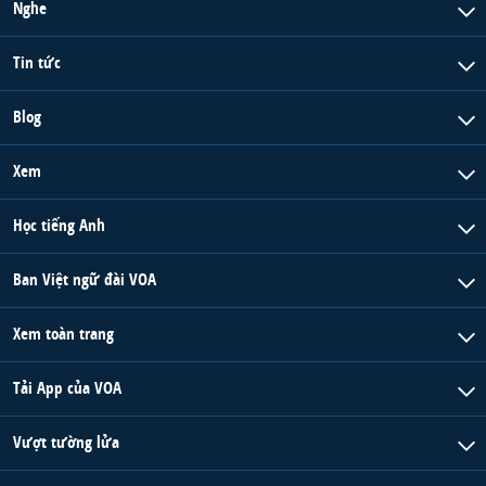
Nghe
Tin tức
Blog
Xem
Học tiếng Anh
Ban Việt ngữ đài VOA
Xem toàn trang
Tải App của VOA
Vượt tường lửa