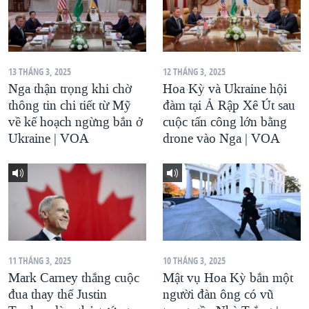
13 THÁNG 3, 2025
12 THÁNG 3, 2025
Nga thận trọng khi chờ
Hoa Kỳ và Ukraine hội
thông tin chi tiết từ Mỹ
đàm tại Ả Rập Xê Út sau
về kế hoạch ngừng bắn ở
cuộc tấn công lớn bằng
Ukraine | VOA
drone vào Nga | VOA
11 THÁNG 3, 2025
10 THÁNG 3, 2025
Mark Carney thắng cuộc
Mật vụ Hoa Kỳ bắn một
đua thay thế Justin
người đàn ông có vũ