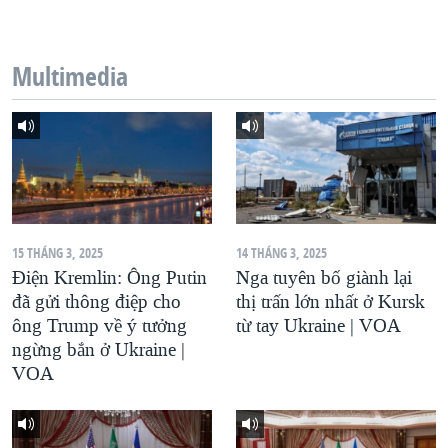
QUAN HỆ VIỆT MỸ
Multimedia
15 THÁNG 3, 2025
14 THÁNG 3, 2025
Điện Kremlin: Ông Putin
Nga tuyên bố giành lại
đã gửi thông điệp cho
thị trấn lớn nhất ở Kursk
ông Trump về ý tưởng
từ tay Ukraine | VOA
ngừng bắn ở Ukraine |
VOA