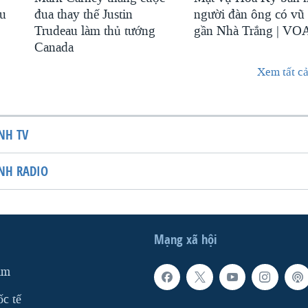
au
đua thay thế Justin
người đàn ông có vũ 
Trudeau làm thủ tướng
gần Nhà Trắng | VO
Canada
Xem tất cả
NH TV
NH RADIO
Mạng xã hội
am
ốc tế