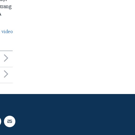
trang
A
 video