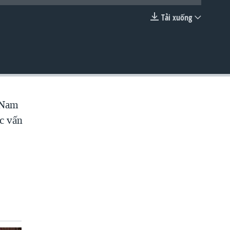
Tải xuống
EMBED
t Nam
ác vấn