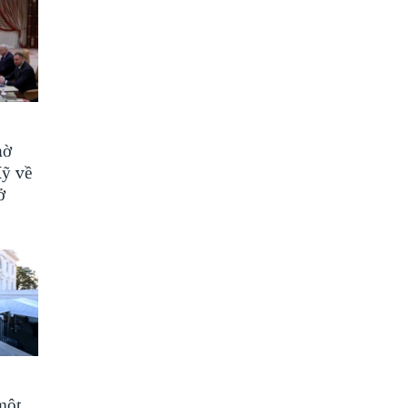
hờ
Mỹ về
ở
một