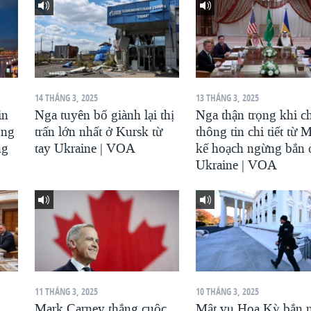
14 THÁNG 3, 2025
13 THÁNG 3, 2025
in
Nga tuyên bố giành lại thị
Nga thận trọng khi c
ông
trấn lớn nhất ở Kursk từ
thông tin chi tiết từ 
ng
tay Ukraine | VOA
kế hoạch ngừng bắn 
Ukraine | VOA
11 THÁNG 3, 2025
10 THÁNG 3, 2025
Mark Carney thắng cuộc
Mật vụ Hoa Kỳ bắn 