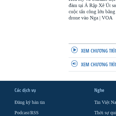
đàm tại Ả Rập Xê Út s
cuộc tấn công lớn bằng
drone vào Nga | VOA
XEM CHƯƠNG TRÌ
XEM CHƯƠNG TRÌ
Các dịch vụ
Nghe
Ðăng ký bản tin
Tin Việt N
Podcast/RSS
Thời sự qu