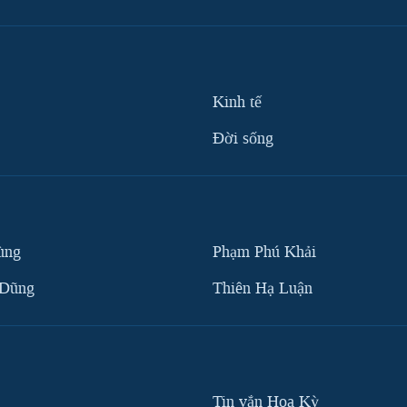
Kinh tế
Ðời sống
ùng
Phạm Phú Khải
 Dũng
Thiên Hạ Luận
Tin vắn Hoa Kỳ