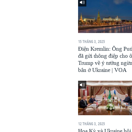
VIỆT NAM
NGƯ DÂN VIỆT VÀ LÀN SÓNG
TRỘM HẢI SÂM
BÊN KIA QUỐC LỘ: TIẾNG VỌNG
TỪ NÔNG THÔN MỸ
15 THÁNG 3, 2025
Điện Kremlin: Ông Put
QUAN HỆ VIỆT MỸ
đã gửi thông điệp cho 
Trump về ý tưởng ngừ
bắn ở Ukraine | VOA
12 THÁNG 3, 2025
Hoa Kỳ và Ukraine hội