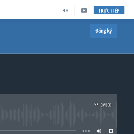
TRỰC TIẾP
Đăng ký
EMBED
lable
30:00