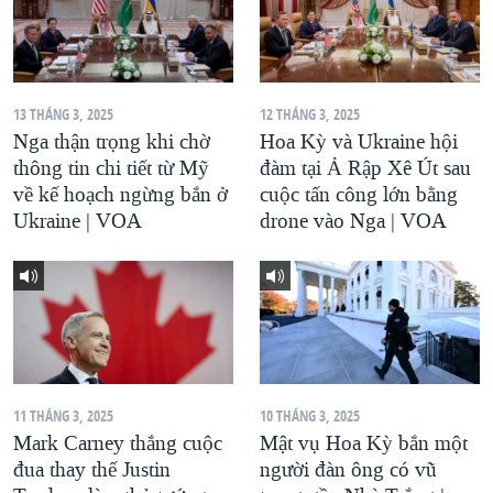
13 THÁNG 3, 2025
12 THÁNG 3, 2025
Nga thận trọng khi chờ
Hoa Kỳ và Ukraine hội
thông tin chi tiết từ Mỹ
đàm tại Ả Rập Xê Út sau
về kế hoạch ngừng bắn ở
cuộc tấn công lớn bằng
Ukraine | VOA
drone vào Nga | VOA
11 THÁNG 3, 2025
10 THÁNG 3, 2025
Mark Carney thắng cuộc
Mật vụ Hoa Kỳ bắn một
đua thay thế Justin
người đàn ông có vũ