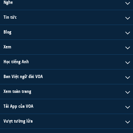
Nghe
Tin tức
Blog
Xem
Học tiếng Anh
Ban Việt ngữ đài VOA
Xem toàn trang
Tải App của VOA
Vượt tường lửa