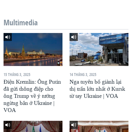
QUAN HỆ VIỆT MỸ
Multimedia
15 THÁNG 3, 2025
14 THÁNG 3, 2025
Điện Kremlin: Ông Putin
Nga tuyên bố giành lại
đã gửi thông điệp cho
thị trấn lớn nhất ở Kursk
ông Trump về ý tưởng
từ tay Ukraine | VOA
ngừng bắn ở Ukraine |
VOA