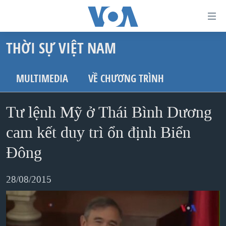
Đường
dẫn
THỜI SỰ VIỆT NAM
truy
TRANG CHỦ
cập
VIỆT NAM
MULTIMEDIA
VỀ CHƯƠNG TRÌNH
Tới
HOA KỲ
nội
Tư lệnh Mỹ ở Thái Bình Dương
BIỂN ĐÔNG
dung
THẾ GIỚI
cam kết duy trì ổn định Biển
chính
BLOG
Tới
Đông
điều
DIỄN ĐÀN
hướng
28/08/2015
MỤC
chính
CHUYÊN ĐỀ
TỰ DO BÁO CHÍ
Đi
HỌC TIẾNG ANH
VẠCH TRẦN TIN GIẢ
CHIẾN TRANH THƯƠNG MẠI CỦA MỸ: QUÁ KHỨ VÀ HIỆN
tới