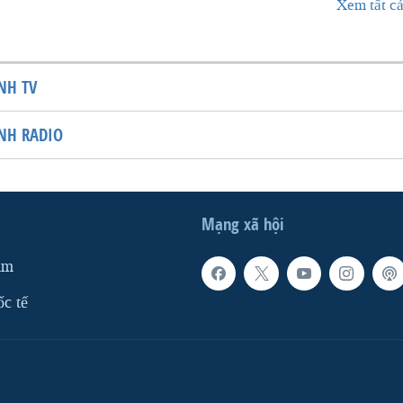
Xem tất cả
NH TV
NH RADIO
Mạng xã hội
am
ốc tế