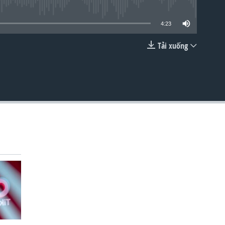
lable
4:23
Tải xuống
EMBED