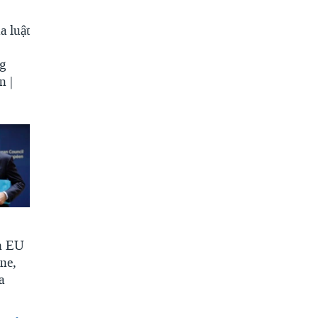
a luật
ng
n |
h EU
ine,
a