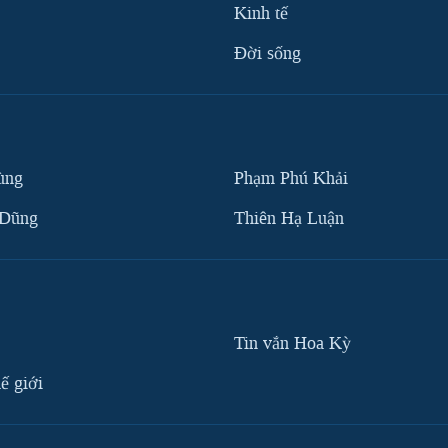
Kinh tế
Ðời sống
ùng
Phạm Phú Khải
 Dũng
Thiên Hạ Luận
Tin vắn Hoa Kỳ
ế giới