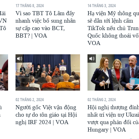
17 THÁNG 8, 2024
14 THÁNG 3, 2024
ải
Vì sao TBT Tô Lâm đẩy
Hạ viện Mỹ thông qu
 VN
nhanh việc bổ sung nhân
sẽ dẫn tới lệnh cấm
 Tô
sự cấp cao vào BCT,
TikTok nếu chủ Tru
BBT? | VOA
Quốc không thoái vố
VOA
02 THÁNG 2, 2024
02 THÁNG 2, 2024
ù
Người gốc Việt vận động
Hội nghị thượng đỉn
m
cho tự do tôn giáo tại Hội
nhất trí viện trợ Ukra
nghị IRF 2024 | VOA
vượt qua phản đối củ
Hungary | VOA