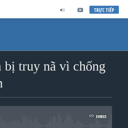
TRỰC TIẾP
bị truy nã vì chống
m
EMBED