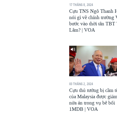
17 THÁNG 8, 2024
VIỆT NAM
Cựu TNS Ngô Thanh H
NGƯ DÂN VIỆT VÀ LÀN SÓNG
nói gì về chính trường
TRỘM HẢI SÂM
bước vào thời tân TBT
Lâm? | VOA
BÊN KIA QUỐC LỘ: TIẾNG VỌNG
TỪ NÔNG THÔN MỸ
QUAN HỆ VIỆT MỸ
03 THÁNG 2, 2024
Cựu thủ tướng bị cầm t
của Malaysia được giả
nửa án trong vụ bê bối
1MDB | VOA