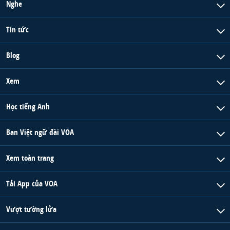
Nghe
Tin tức
Blog
Xem
Học tiếng Anh
Ban Việt ngữ đài VOA
Xem toàn trang
Tải App của VOA
Vượt tường lửa