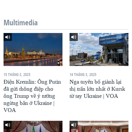
QUAN HỆ VIỆT MỸ
Multimedia
15 THÁNG 3, 2025
14 THÁNG 3, 2025
Điện Kremlin: Ông Putin
Nga tuyên bố giành lại
đã gửi thông điệp cho
thị trấn lớn nhất ở Kursk
ông Trump về ý tưởng
từ tay Ukraine | VOA
ngừng bắn ở Ukraine |
VOA