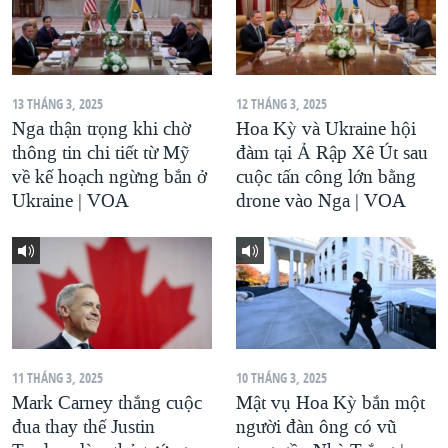
13 THÁNG 3, 2025
12 THÁNG 3, 2025
Nga thận trọng khi chờ
Hoa Kỳ và Ukraine hội
thông tin chi tiết từ Mỹ
đàm tại Ả Rập Xê Út sau
về kế hoạch ngừng bắn ở
cuộc tấn công lớn bằng
Ukraine | VOA
drone vào Nga | VOA
11 THÁNG 3, 2025
10 THÁNG 3, 2025
Mark Carney thắng cuộc
Mật vụ Hoa Kỳ bắn một
đua thay thế Justin
người đàn ông có vũ