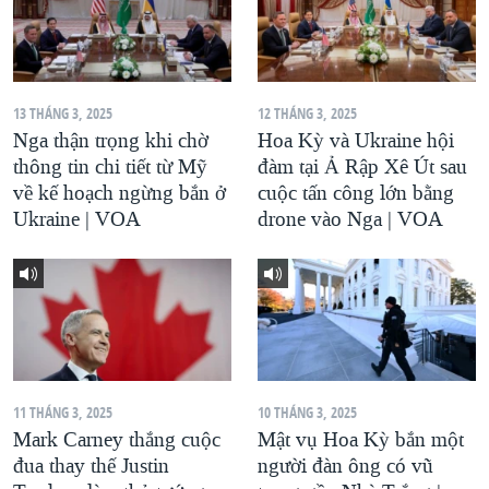
13 THÁNG 3, 2025
12 THÁNG 3, 2025
Nga thận trọng khi chờ
Hoa Kỳ và Ukraine hội
thông tin chi tiết từ Mỹ
đàm tại Ả Rập Xê Út sau
về kế hoạch ngừng bắn ở
cuộc tấn công lớn bằng
Ukraine | VOA
drone vào Nga | VOA
11 THÁNG 3, 2025
10 THÁNG 3, 2025
Mark Carney thắng cuộc
Mật vụ Hoa Kỳ bắn một
đua thay thế Justin
người đàn ông có vũ