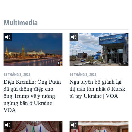
QUAN HỆ VIỆT MỸ
Multimedia
15 THÁNG 3, 2025
14 THÁNG 3, 2025
Điện Kremlin: Ông Putin
Nga tuyên bố giành lại
đã gửi thông điệp cho
thị trấn lớn nhất ở Kursk
ông Trump về ý tưởng
từ tay Ukraine | VOA
ngừng bắn ở Ukraine |
VOA