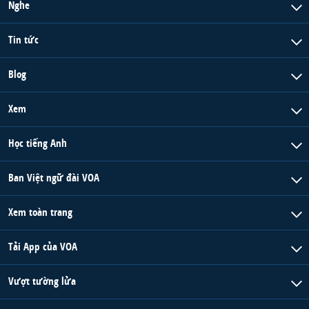
Nghe
Tin tức
Blog
Xem
Học tiếng Anh
Ban Việt ngữ đài VOA
Xem toàn trang
Tải App của VOA
Vượt tường lửa