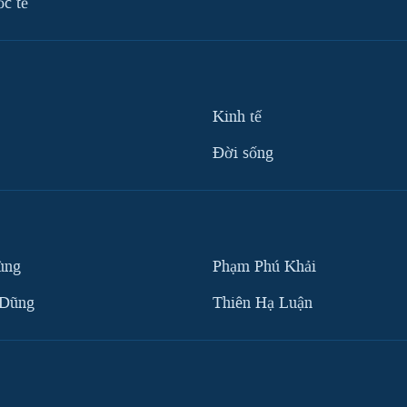
ốc tế
Kinh tế
Ðời sống
ùng
Phạm Phú Khải
 Dũng
Thiên Hạ Luận