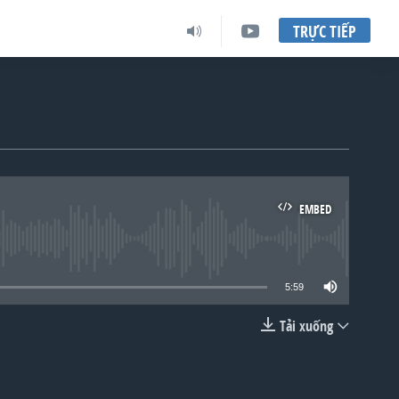
TRỰC TIẾP
EMBED
lable
5:59
Tải xuống
EMBED