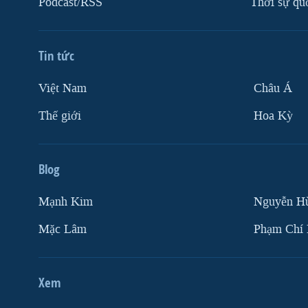
Podcast/RSS
Thời sự qu
VIỆT NAM
NGƯ DÂN VIỆT VÀ LÀN SÓNG
TRỘM HẢI SÂM
Tin tức
BÊN KIA QUỐC LỘ: TIẾNG VỌNG
Việt Nam
Châu Á
TỪ NÔNG THÔN MỸ
Thế giới
Hoa Kỳ
QUAN HỆ VIỆT MỸ
Blog
Mạnh Kim
Nguyễn H
Mặc Lâm
Phạm Chí
Xem