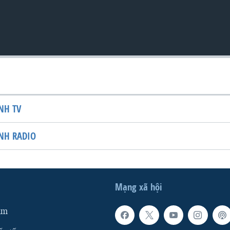
NH TV
NH RADIO
Mạng xã hội
am