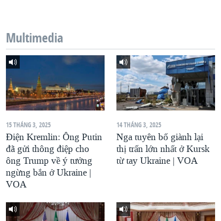
QUAN HỆ VIỆT MỸ
Multimedia
15 THÁNG 3, 2025
14 THÁNG 3, 2025
Điện Kremlin: Ông Putin
Nga tuyên bố giành lại
đã gửi thông điệp cho
thị trấn lớn nhất ở Kursk
ông Trump về ý tưởng
từ tay Ukraine | VOA
ngừng bắn ở Ukraine |
VOA