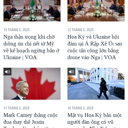
13 THÁNG 3, 2025
12 THÁNG 3, 2025
Nga thận trọng khi chờ
Hoa Kỳ và Ukraine hội
thông tin chi tiết từ Mỹ
đàm tại Ả Rập Xê Út sau
về kế hoạch ngừng bắn ở
cuộc tấn công lớn bằng
Ukraine | VOA
drone vào Nga | VOA
11 THÁNG 3, 2025
10 THÁNG 3, 2025
Mark Carney thắng cuộc
Mật vụ Hoa Kỳ bắn một
đua thay thế Justin
người đàn ông có vũ