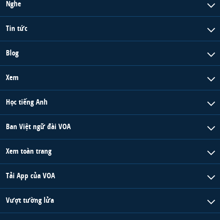
Nghe
Tin tức
Blog
Xem
Học tiếng Anh
Ban Việt ngữ đài VOA
Xem toàn trang
Tải App của VOA
Vượt tường lửa