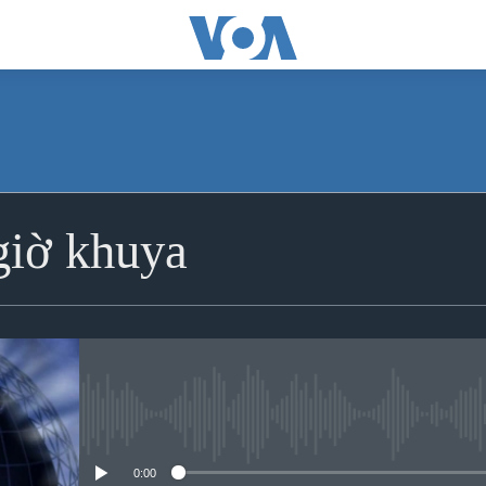
iờ khuya
No media source currently avai
0:00