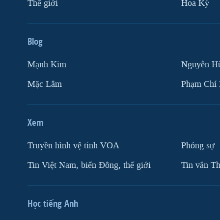
Thế giới
Hoa Kỳ
Blog
Mạnh Kim
Nguyễn H
Mặc Lâm
Phạm Chí
Xem
Truyền hình vệ tinh VOA
Phóng sự
Tin Việt Nam, biển Đông, thế giới
Tin vắn Th
Học tiếng Anh