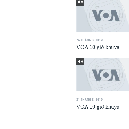
VIỆT NAM
NGƯ DÂN VIỆT VÀ LÀN SÓNG
TRỘM HẢI SÂM
BÊN KIA QUỐC LỘ: TIẾNG VỌNG
TỪ NÔNG THÔN MỸ
24 THÁNG 3, 2019
VOA 10 giờ khuya
QUAN HỆ VIỆT MỸ
21 THÁNG 3, 2019
VOA 10 giờ khuya