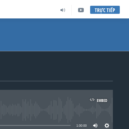
TRỰC TIẾP
EMBED
lable
1:00:00