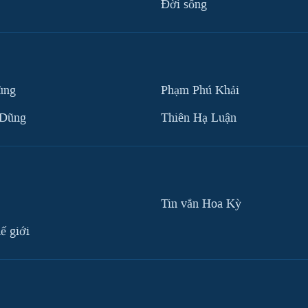
Ðời sống
ùng
Phạm Phú Khải
 Dũng
Thiên Hạ Luận
Tin vắn Hoa Kỳ
ế giới