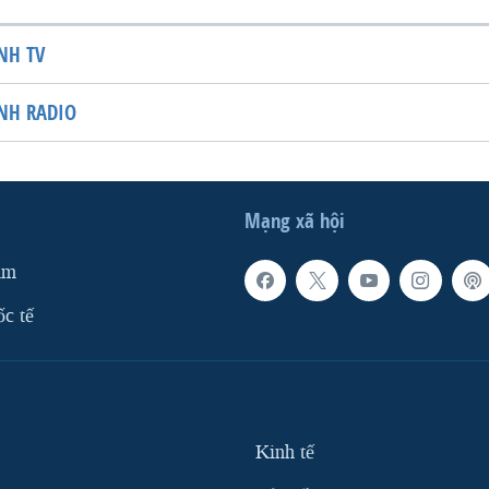
NH TV
NH RADIO
Mạng xã hội
am
ốc tế
Kinh tế