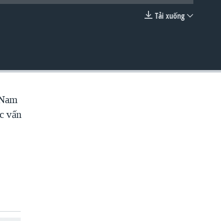
Tải xuống
EMBED
t Nam
ác vấn