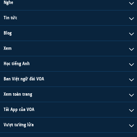
Nghe
Tin tức
Blog
Xem
Học tiếng Anh
Ban Việt ngữ đài VOA
Xem toàn trang
Tải App của VOA
Vượt tường lửa