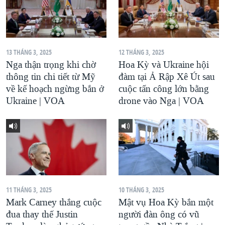
13 THÁNG 3, 2025
12 THÁNG 3, 2025
Nga thận trọng khi chờ
Hoa Kỳ và Ukraine hội
thông tin chi tiết từ Mỹ
đàm tại Ả Rập Xê Út sau
về kế hoạch ngừng bắn ở
cuộc tấn công lớn bằng
Ukraine | VOA
drone vào Nga | VOA
11 THÁNG 3, 2025
10 THÁNG 3, 2025
Mark Carney thắng cuộc
Mật vụ Hoa Kỳ bắn một
đua thay thế Justin
người đàn ông có vũ