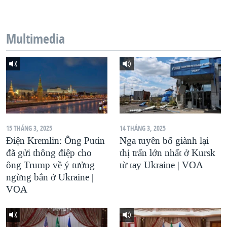
QUAN HỆ VIỆT MỸ
Multimedia
15 THÁNG 3, 2025
14 THÁNG 3, 2025
Điện Kremlin: Ông Putin
Nga tuyên bố giành lại
đã gửi thông điệp cho
thị trấn lớn nhất ở Kursk
ông Trump về ý tưởng
từ tay Ukraine | VOA
ngừng bắn ở Ukraine |
VOA