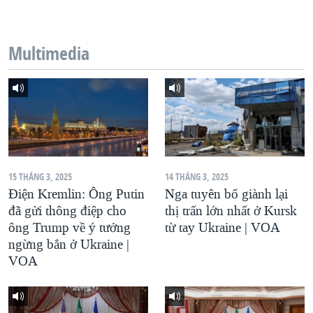
QUAN HỆ VIỆT MỸ
Multimedia
15 THÁNG 3, 2025
14 THÁNG 3, 2025
Điện Kremlin: Ông Putin
Nga tuyên bố giành lại
đã gửi thông điệp cho
thị trấn lớn nhất ở Kursk
ông Trump về ý tưởng
từ tay Ukraine | VOA
ngừng bắn ở Ukraine |
VOA