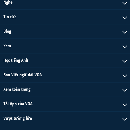
Nghe
Tin tức
Blog
Xem
Học tiếng Anh
Ban Việt ngữ đài VOA
Xem toàn trang
Tải App của VOA
Vượt tường lửa