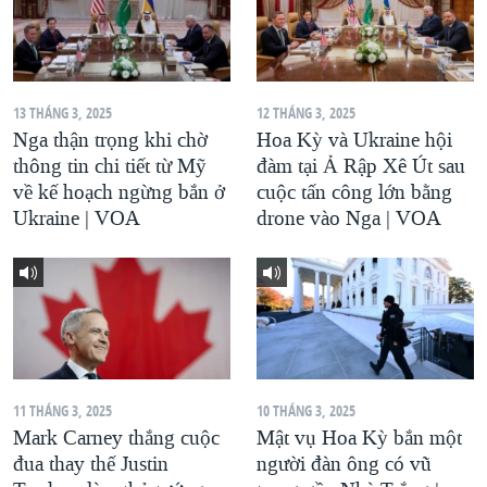
13 THÁNG 3, 2025
12 THÁNG 3, 2025
Nga thận trọng khi chờ
Hoa Kỳ và Ukraine hội
thông tin chi tiết từ Mỹ
đàm tại Ả Rập Xê Út sau
về kế hoạch ngừng bắn ở
cuộc tấn công lớn bằng
Ukraine | VOA
drone vào Nga | VOA
11 THÁNG 3, 2025
10 THÁNG 3, 2025
Mark Carney thắng cuộc
Mật vụ Hoa Kỳ bắn một
đua thay thế Justin
người đàn ông có vũ