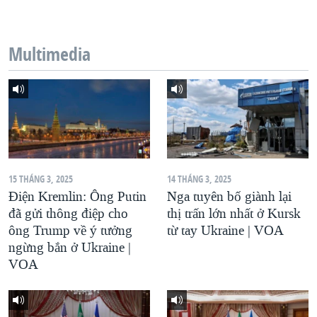
QUAN HỆ VIỆT MỸ
Multimedia
15 THÁNG 3, 2025
14 THÁNG 3, 2025
Điện Kremlin: Ông Putin
Nga tuyên bố giành lại
đã gửi thông điệp cho
thị trấn lớn nhất ở Kursk
ông Trump về ý tưởng
từ tay Ukraine | VOA
ngừng bắn ở Ukraine |
VOA