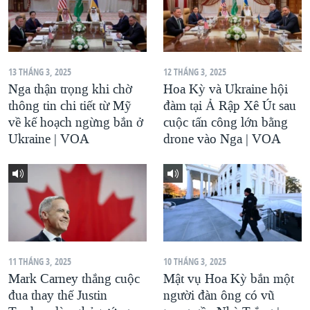
13 THÁNG 3, 2025
12 THÁNG 3, 2025
Nga thận trọng khi chờ
Hoa Kỳ và Ukraine hội
thông tin chi tiết từ Mỹ
đàm tại Ả Rập Xê Út sau
về kế hoạch ngừng bắn ở
cuộc tấn công lớn bằng
Ukraine | VOA
drone vào Nga | VOA
11 THÁNG 3, 2025
10 THÁNG 3, 2025
Mark Carney thắng cuộc
Mật vụ Hoa Kỳ bắn một
đua thay thế Justin
người đàn ông có vũ