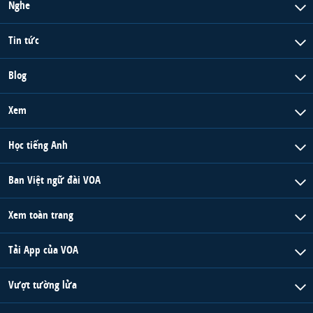
Nghe
Tin tức
Blog
Xem
Học tiếng Anh
Ban Việt ngữ đài VOA
Xem toàn trang
Tải App của VOA
Vượt tường lửa