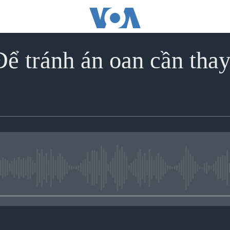
Để tránh án oan cần tha
No media source currently avai