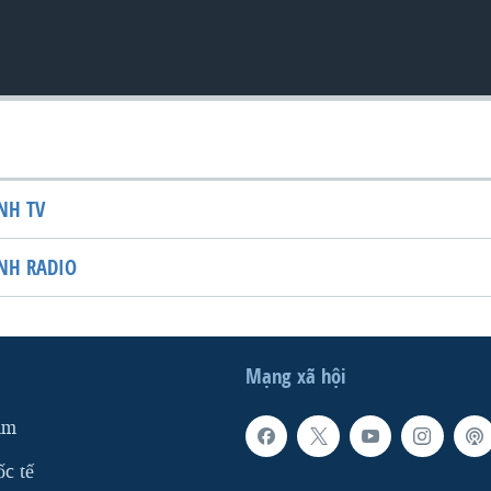
NH TV
NH RADIO
Mạng xã hội
am
ốc tế