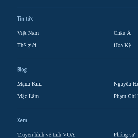
VIỆT NAM
NGƯ DÂN VIỆT VÀ LÀN SÓNG
Tin tức
TRỘM HẢI SÂM
Việt Nam
Châu Á
BÊN KIA QUỐC LỘ: TIẾNG VỌNG
TỪ NÔNG THÔN MỸ
Thế giới
Hoa Kỳ
QUAN HỆ VIỆT MỸ
Blog
Mạnh Kim
Nguyễn H
Mặc Lâm
Phạm Chí
Xem
Truyền hình vệ tinh VOA
Phóng sự