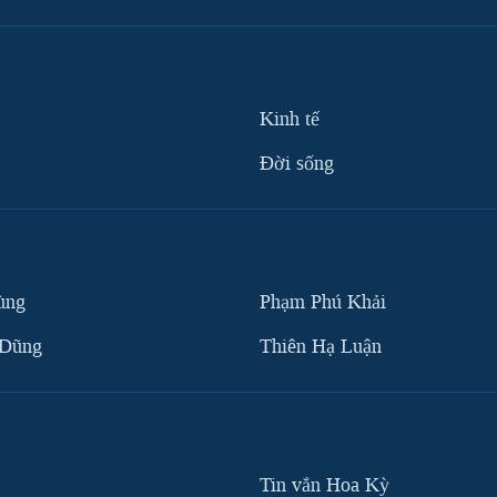
Kinh tế
Ðời sống
ùng
Phạm Phú Khải
 Dũng
Thiên Hạ Luận
Tin vắn Hoa Kỳ