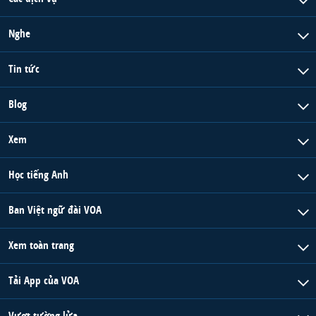
QUAN HỆ VIỆT MỸ
Nghe
Tin tức
Blog
Xem
Học tiếng Anh
Ban Việt ngữ đài VOA
Xem toàn trang
Tải App của VOA
Vượt tường lửa