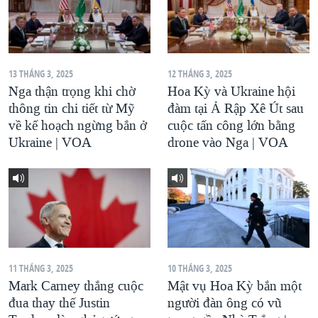
13 THÁNG 3, 2025
12 THÁNG 3, 2025
Nga thận trọng khi chờ
Hoa Kỳ và Ukraine hội
thông tin chi tiết từ Mỹ
đàm tại Ả Rập Xê Út sau
về kế hoạch ngừng bắn ở
cuộc tấn công lớn bằng
Ukraine | VOA
drone vào Nga | VOA
11 THÁNG 3, 2025
10 THÁNG 3, 2025
Mark Carney thắng cuộc
Mật vụ Hoa Kỳ bắn một
đua thay thế Justin
người đàn ông có vũ