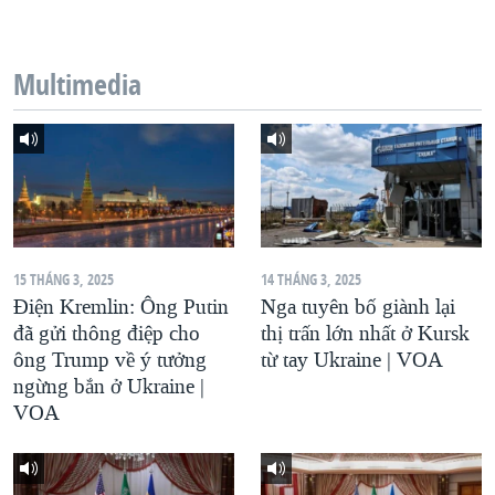
QUAN HỆ VIỆT MỸ
Multimedia
15 THÁNG 3, 2025
14 THÁNG 3, 2025
Điện Kremlin: Ông Putin
Nga tuyên bố giành lại
đã gửi thông điệp cho
thị trấn lớn nhất ở Kursk
ông Trump về ý tưởng
từ tay Ukraine | VOA
ngừng bắn ở Ukraine |
VOA