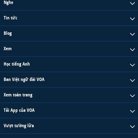
Nghe
Tin tức
Blog
Xem
Học tiếng Anh
Ban Việt ngữ đài VOA
Xem toàn trang
Tải App của VOA
Vượt tường lửa