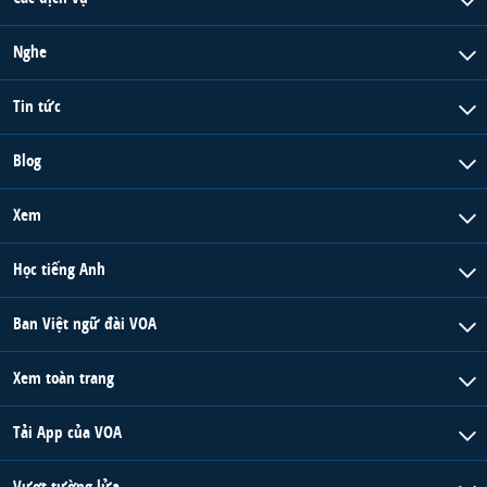
QUAN HỆ VIỆT MỸ
Nghe
Tin tức
Blog
Xem
Học tiếng Anh
Ban Việt ngữ đài VOA
Xem toàn trang
Tải App của VOA
Vượt tường lửa