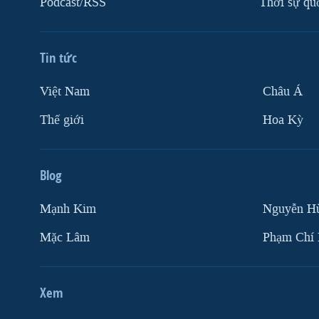
Podcast/RSS
Thời sự qu
VIỆT NAM
NGƯ DÂN VIỆT VÀ LÀN SÓNG
TRỘM HẢI SÂM
Tin tức
BÊN KIA QUỐC LỘ: TIẾNG VỌNG
Việt Nam
Châu Á
TỪ NÔNG THÔN MỸ
Thế giới
Hoa Kỳ
QUAN HỆ VIỆT MỸ
Blog
Mạnh Kim
Nguyễn H
Mặc Lâm
Phạm Chí
Xem