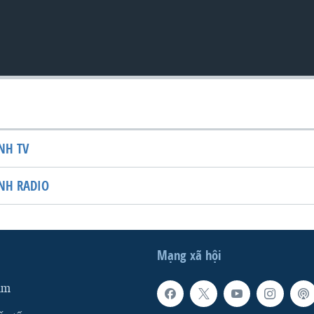
NH TV
NH RADIO
Mạng xã hội
am