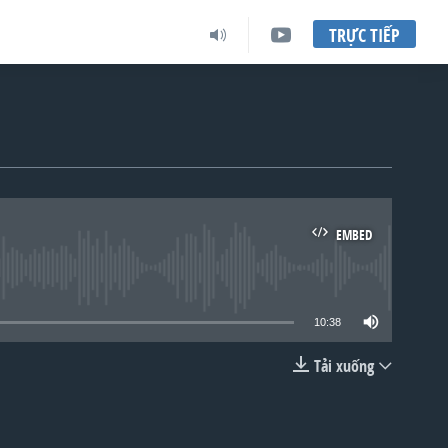
TRỰC TIẾP
EMBED
lable
10:38
Tải xuống
EMBED