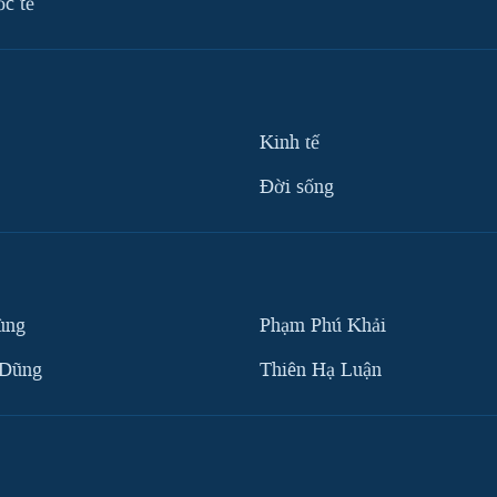
ốc tế
Kinh tế
Ðời sống
ùng
Phạm Phú Khải
 Dũng
Thiên Hạ Luận