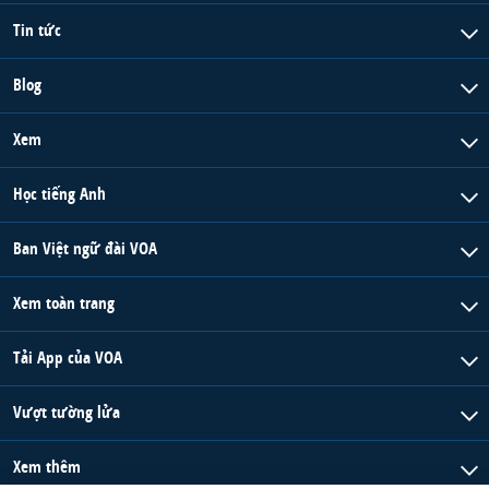
Tin tức
Blog
Xem
Học tiếng Anh
Ban Việt ngữ đài VOA
Xem toàn trang
Tải App của VOA
Vượt tường lửa
Xem thêm