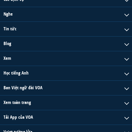
QUAN HỆ VIỆT MỸ
Nghe
Tin tức
Blog
Xem
Học tiếng Anh
Ban Việt ngữ đài VOA
Xem toàn trang
Tải App của VOA
Vượt tường lửa