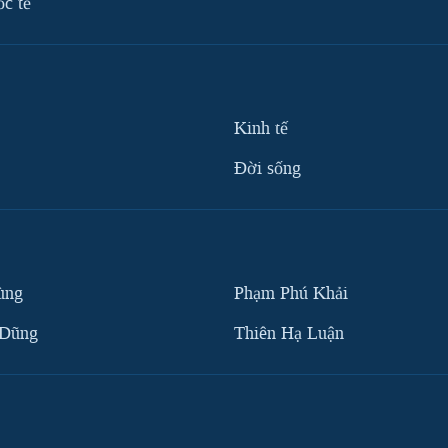
ốc tế
Kinh tế
Ðời sống
ùng
Phạm Phú Khải
 Dũng
Thiên Hạ Luận