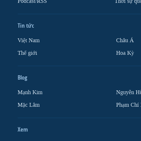
Podcast/RSS
Thời sự qu
VIỆT NAM
NGƯ DÂN VIỆT VÀ LÀN SÓNG
TRỘM HẢI SÂM
Tin tức
BÊN KIA QUỐC LỘ: TIẾNG VỌNG
Việt Nam
Châu Á
TỪ NÔNG THÔN MỸ
Thế giới
Hoa Kỳ
QUAN HỆ VIỆT MỸ
Blog
Mạnh Kim
Nguyễn H
Mặc Lâm
Phạm Chí
Xem