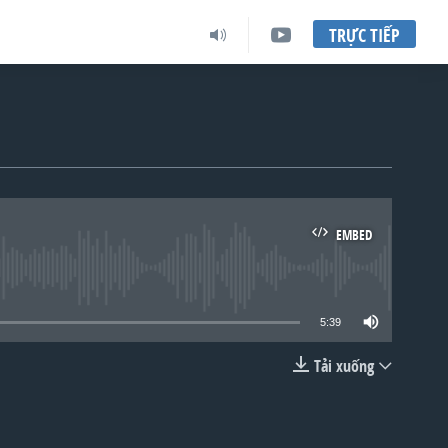
TRỰC TIẾP
EMBED
lable
5:39
Tải xuống
EMBED