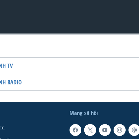
NH TV
NH RADIO
Mạng xã hội
am