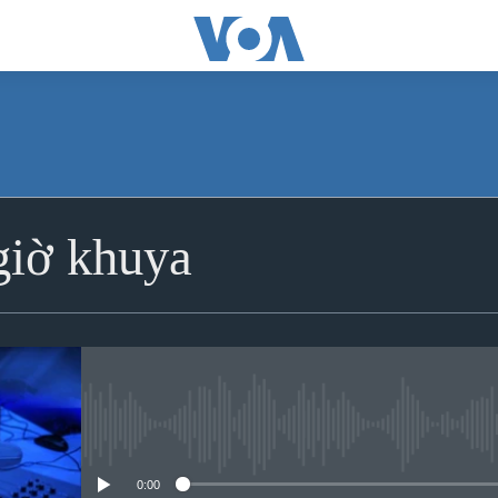
iờ khuya
No media source currently avai
0:00