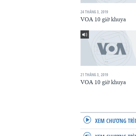
VIỆT NAM
24 THÁNG 3, 2019
NGƯ DÂN VIỆT VÀ LÀN SÓNG
VOA 10 giờ khuya
TRỘM HẢI SÂM
BÊN KIA QUỐC LỘ: TIẾNG VỌNG
TỪ NÔNG THÔN MỸ
QUAN HỆ VIỆT MỸ
21 THÁNG 3, 2019
VOA 10 giờ khuya
XEM CHƯƠNG TRÌ