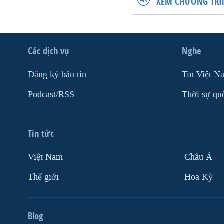
XEM CHƯƠNG TRÌ
Các dịch vụ
Nghe
Ðăng ký bản tin
Tin Việt N
Podcast/RSS
Thời sự qu
Tin tức
Việt Nam
Châu Á
Thế giới
Hoa Kỳ
Blog