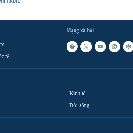
NH RADIO
Mạng xã hội
am
ốc tế
Kinh tế
Ðời sống