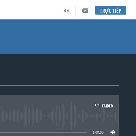
TRỰC TIẾP
EMBED
lable
1:00:00