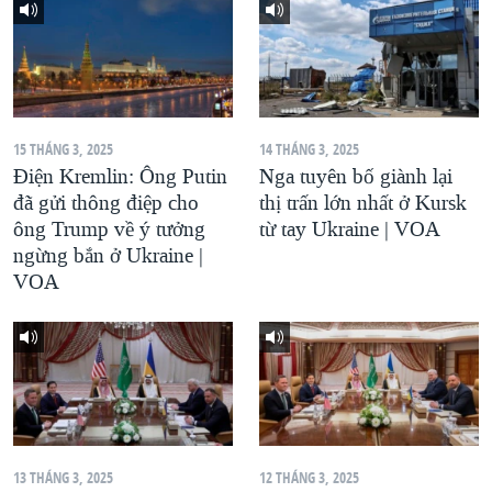
QUAN HỆ VIỆT MỸ
15 THÁNG 3, 2025
14 THÁNG 3, 2025
Điện Kremlin: Ông Putin
Nga tuyên bố giành lại
đã gửi thông điệp cho
thị trấn lớn nhất ở Kursk
ông Trump về ý tưởng
từ tay Ukraine | VOA
ngừng bắn ở Ukraine |
VOA
13 THÁNG 3, 2025
12 THÁNG 3, 2025