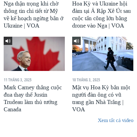
Nga thận trọng khi chờ
Hoa Kỳ và Ukraine hội
thông tin chi tiết từ Mỹ
đàm tại Ả Rập Xê Út sau
về kế hoạch ngừng bắn ở
cuộc tấn công lớn bằng
Ukraine | VOA
drone vào Nga | VOA
11 THÁNG 3, 2025
10 THÁNG 3, 2025
Mark Carney thắng cuộc
Mật vụ Hoa Kỳ bắn một
đua thay thế Justin
người đàn ông có vũ
Trudeau làm thủ tướng
trang gần Nhà Trắng |
Canada
VOA
Xem tất cả video