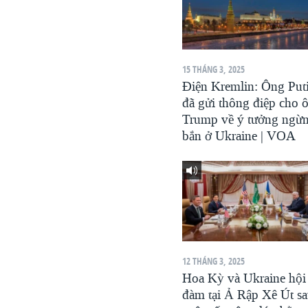
VIỆT NAM
NGƯ DÂN VIỆT VÀ LÀN SÓNG
TRỘM HẢI SÂM
15 THÁNG 3, 2025
BÊN KIA QUỐC LỘ: TIẾNG VỌNG
Điện Kremlin: Ông Put
TỪ NÔNG THÔN MỸ
đã gửi thông điệp cho 
QUAN HỆ VIỆT MỸ
Trump về ý tưởng ngừ
bắn ở Ukraine | VOA
12 THÁNG 3, 2025
Hoa Kỳ và Ukraine hội
đàm tại Ả Rập Xê Út s