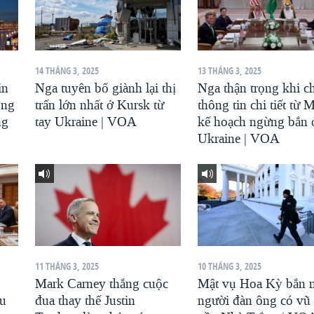
14 THÁNG 3, 2025
13 THÁNG 3, 2025
in
Nga tuyên bố giành lại thị
Nga thận trọng khi c
ông
trấn lớn nhất ở Kursk từ
thông tin chi tiết từ 
ng
tay Ukraine | VOA
kế hoạch ngừng bắn 
Ukraine | VOA
11 THÁNG 3, 2025
10 THÁNG 3, 2025
Mark Carney thắng cuộc
Mật vụ Hoa Kỳ bắn 
au
đua thay thế Justin
người đàn ông có vũ 