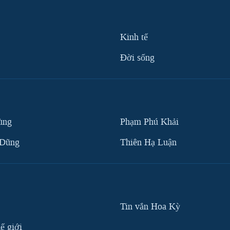
Kinh tế
Ðời sống
ùng
Phạm Phú Khải
 Dũng
Thiên Hạ Luận
Tin vắn Hoa Kỳ
ế giới