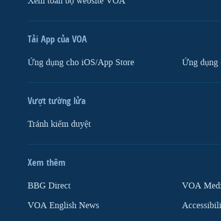
Xem toàn bộ website VOA
Tải App của VOA
Ứng dụng cho iOS/App Store
Ứng dụng 
Vượt tường lửa
Tránh kiểm duyệt
Xem thêm
MẠNG XÃ HỘI
BBG Direct
VOA Media
VOA English News
Accessibil
Ngôn ngữ khác