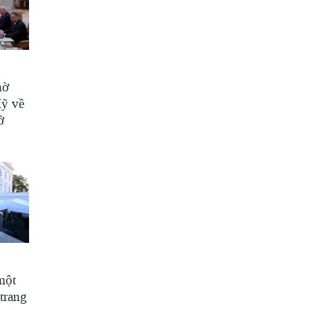
hờ
Mỹ về
ở
một
trang