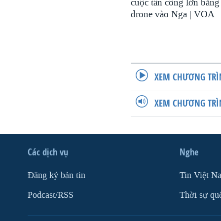
cuộc tấn công lớn bằng
drone vào Nga | VOA
XEM CHƯƠNG TRÌ
XEM CHƯƠNG TRÌ
Các dịch vụ
Nghe
Ðăng ký bản tin
Tin Việt N
Podcast/RSS
Thời sự qu