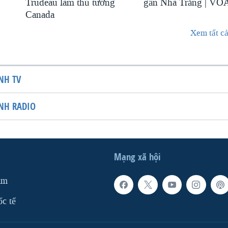
Trudeau làm thủ tướng
gần Nhà Trắng | VO
Canada
Xem tất cả
NH TV
NH RADIO
Mạng xã hội
am
ốc tế