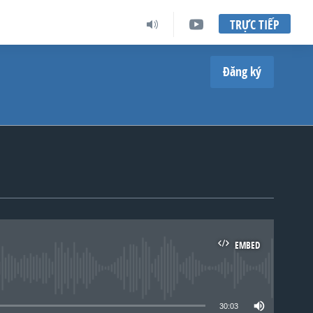
TRỰC TIẾP
Đăng ký
EMBED
lable
30:03