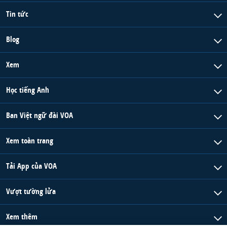
Tin tức
Blog
Xem
Học tiếng Anh
Ban Việt ngữ đài VOA
Xem toàn trang
Tải App của VOA
Vượt tường lửa
Xem thêm