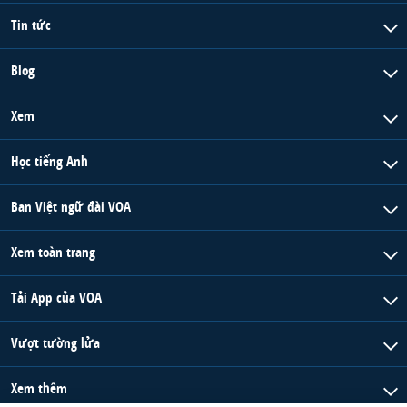
Tin tức
Blog
Xem
Học tiếng Anh
Ban Việt ngữ đài VOA
Xem toàn trang
Tải App của VOA
Vượt tường lửa
Xem thêm