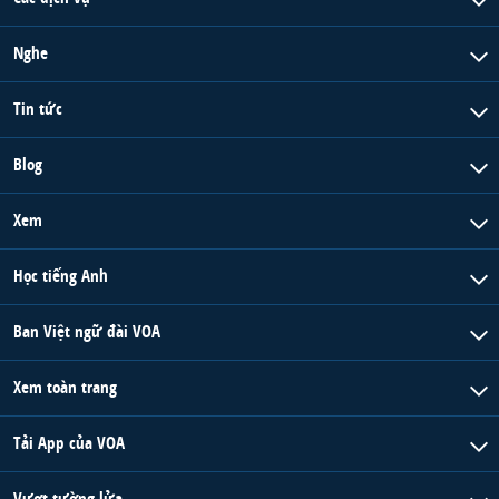
QUAN HỆ VIỆT MỸ
Nghe
Tin tức
Blog
Xem
Học tiếng Anh
Ban Việt ngữ đài VOA
Xem toàn trang
Tải App của VOA
Vượt tường lửa