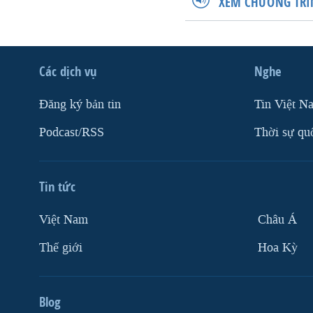
XEM CHƯƠNG TRÌ
Các dịch vụ
Nghe
Ðăng ký bản tin
Tin Việt N
Podcast/RSS
Thời sự qu
Tin tức
Việt Nam
Châu Á
Thế giới
Hoa Kỳ
Blog