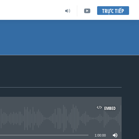
TRỰC TIẾP
EMBED
lable
1:00:00