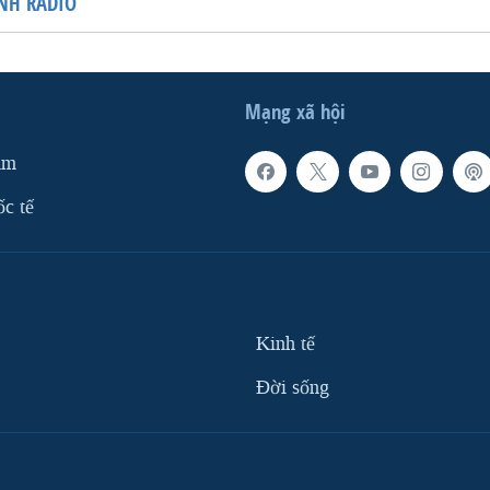
NH RADIO
Mạng xã hội
am
ốc tế
Kinh tế
Ðời sống