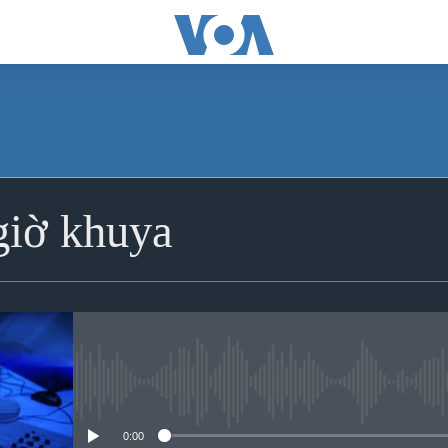
iờ khuya
No media source currently avai
0:00