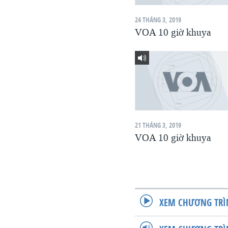
VIỆT NAM
24 THÁNG 3, 2019
NGƯ DÂN VIỆT VÀ LÀN SÓNG
VOA 10 giờ khuya
TRỘM HẢI SÂM
BÊN KIA QUỐC LỘ: TIẾNG VỌNG
TỪ NÔNG THÔN MỸ
QUAN HỆ VIỆT MỸ
21 THÁNG 3, 2019
VOA 10 giờ khuya
XEM CHƯƠNG TRÌ