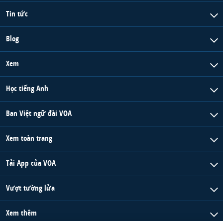
Tin tức
Blog
Xem
Học tiếng Anh
Ban Việt ngữ đài VOA
Xem toàn trang
Tải App của VOA
Vượt tường lửa
Xem thêm