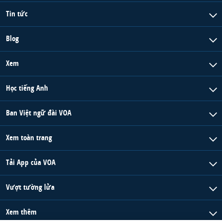
Tin tức
Blog
Xem
Học tiếng Anh
Ban Việt ngữ đài VOA
Xem toàn trang
Tải App của VOA
Vượt tường lửa
Xem thêm