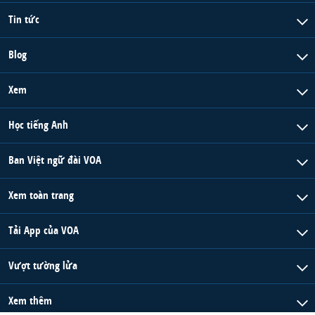
Tin tức
Blog
Xem
Học tiếng Anh
Ban Việt ngữ đài VOA
Xem toàn trang
Tải App của VOA
Vượt tường lửa
Xem thêm