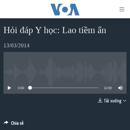
Đường
dẫn
truy
Hỏi đáp Y học: Lao tiềm ẩn
TRANG CHỦ
cập
VIỆT NAM
13/03/2014
Tới
HOA KỲ
nội
BIỂN ĐÔNG
dung
THẾ GIỚI
No media source currently available
chính
BLOG
Tới
0:00
12:00
điều
DIỄN ĐÀN
Tải xuống
hướng
MỤC
chính
CHUYÊN ĐỀ
TỰ DO BÁO CHÍ
Đi
Chia sẻ
HỌC TIẾNG ANH
VẠCH TRẦN TIN GIẢ
CHIẾN TRANH THƯƠNG MẠI CỦA MỸ: QUÁ KHỨ VÀ HIỆN
tới