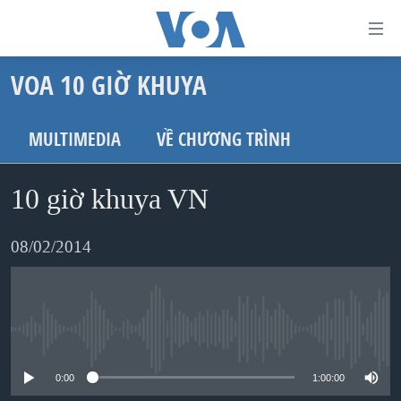
Đường
dẫn
VOA 10 GIỜ KHUYA
truy
TRANG CHỦ
cập
VIỆT NAM
MULTIMEDIA
VỀ CHƯƠNG TRÌNH
Tới
HOA KỲ
nội
10 giờ khuya VN
BIỂN ĐÔNG
dung
THẾ GIỚI
chính
08/02/2014
BLOG
Tới
điều
DIỄN ĐÀN
hướng
MỤC
No media source currently available
chính
CHUYÊN ĐỀ
TỰ DO BÁO CHÍ
Đi
0:00
1:00:00
HỌC TIẾNG ANH
VẠCH TRẦN TIN GIẢ
CHIẾN TRANH THƯƠNG MẠI CỦA MỸ: QUÁ KHỨ VÀ HIỆN
tới