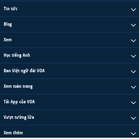
Tin tức
Blog
Xem
Học tiếng Anh
Ban Việt ngữ đài VOA
Xem toàn trang
Tải App của VOA
Vượt tường lửa
Xem thêm