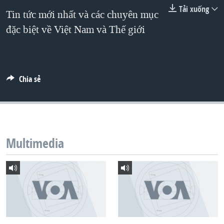
TẠI
Tải xuống
VIDEO
"Tìm"
NGƯỜI VIỆT HẢI NGOẠI
Tin tức mới nhất và các chuyên mục
HÀNH TRÌNH BẦU CỬ 2024
NGHE
đặc biệt về Việt Nam và Thế giới
ĐỜI SỐNG
MỘT NĂM CHIẾN TRANH TẠI DẢI GAZA
KINH TẾ
MẠNG XÃ HỘI
GIẢI MÃ VÀNH ĐAI & CON ĐƯỜNG
KHOA HỌC
NGÀY TỊ NẠN THẾ GIỚI
Chia sẻ
SỨC KHOẺ
TRỊNH VĨNH BÌNH - NGƯỜI HẠ 'BÊN THẮNG CUỘC'
Ngôn ngữ khác
VĂN HOÁ
GROUND ZERO – XƯA VÀ NAY
THỂ THAO
CHI PHÍ CHIẾN TRANH AFGHANISTAN
GIÁO DỤC
Multimedia
CÁC GIÁ TRỊ CỘNG HÒA Ở VIỆT NAM
THƯỢNG ĐỈNH TRUMP-KIM TẠI VIỆT NAM
TRỊNH VĨNH BÌNH VS. CHÍNH PHỦ VIỆT NAM
NGƯ DÂN VIỆT VÀ LÀN SÓNG TRỘM HẢI SÂM
BÊN KIA QUỐC LỘ: TIẾNG VỌNG TỪ NÔNG THÔN MỸ