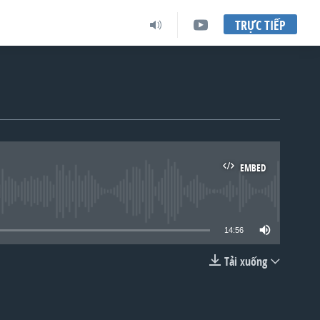
TRỰC TIẾP
EMBED
lable
14:56
Tải xuống
EMBED