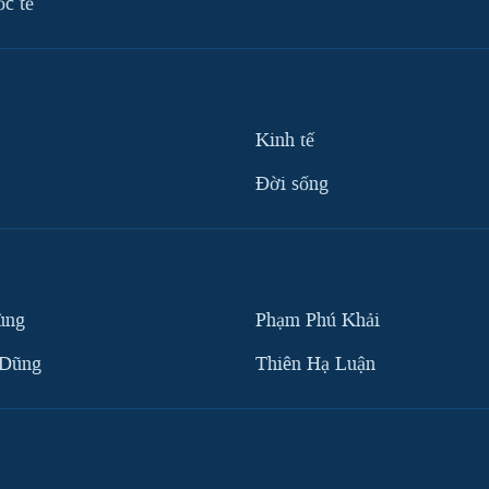
ốc tế
Kinh tế
Ðời sống
ùng
Phạm Phú Khải
 Dũng
Thiên Hạ Luận