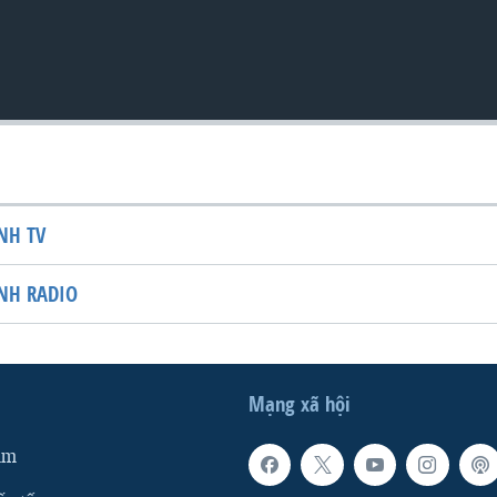
NH TV
NH RADIO
Mạng xã hội
am