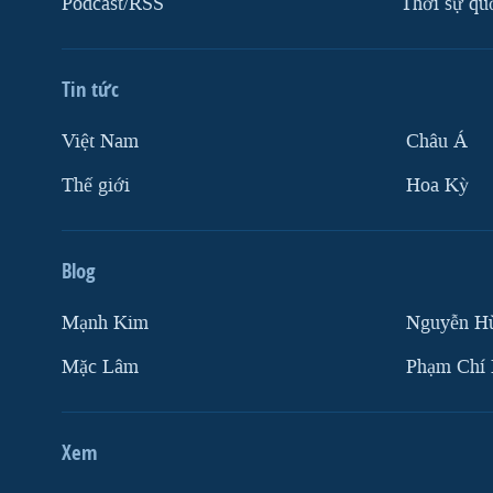
Podcast/RSS
Thời sự qu
VIỆT NAM
NGƯ DÂN VIỆT VÀ LÀN SÓNG
TRỘM HẢI SÂM
Tin tức
BÊN KIA QUỐC LỘ: TIẾNG VỌNG
Việt Nam
Châu Á
TỪ NÔNG THÔN MỸ
Thế giới
Hoa Kỳ
QUAN HỆ VIỆT MỸ
Blog
Mạnh Kim
Nguyễn H
Mặc Lâm
Phạm Chí
Xem