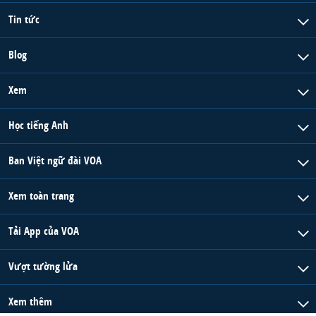
Tin tức
Blog
Xem
Học tiếng Anh
Ban Việt ngữ đài VOA
Xem toàn trang
Tải App của VOA
Vượt tường lửa
Xem thêm