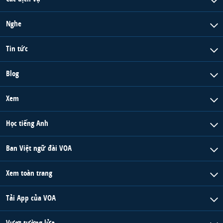
QUAN HỆ VIỆT MỸ
Nghe
Tin tức
Blog
Xem
Học tiếng Anh
Ban Việt ngữ đài VOA
Xem toàn trang
Tải App của VOA
Vượt tường lửa