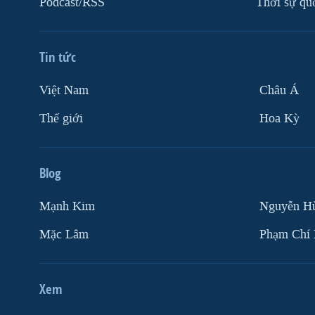
Podcast/RSS
Thời sự qu
VIỆT NAM
NGƯ DÂN VIỆT VÀ LÀN SÓNG
TRỘM HẢI SÂM
Tin tức
BÊN KIA QUỐC LỘ: TIẾNG VỌNG
Việt Nam
Châu Á
TỪ NÔNG THÔN MỸ
Thế giới
Hoa Kỳ
QUAN HỆ VIỆT MỸ
Blog
Mạnh Kim
Nguyễn H
Mặc Lâm
Phạm Chí
Xem