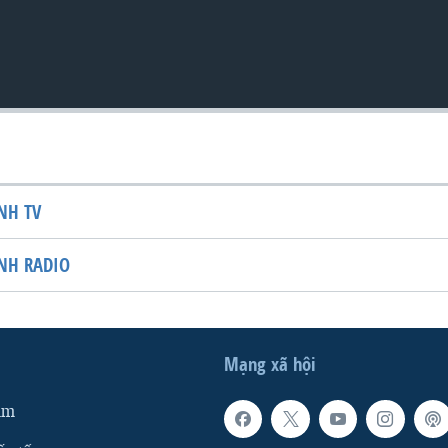
NH TV
NH RADIO
Mạng xã hội
am