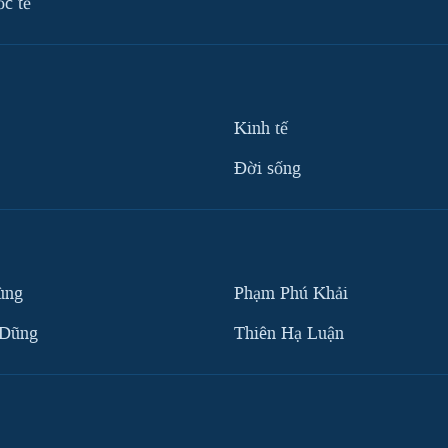
ốc tế
Kinh tế
Ðời sống
ùng
Phạm Phú Khải
 Dũng
Thiên Hạ Luận