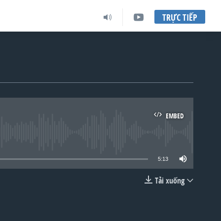
TRỰC TIẾP
EMBED
lable
5:13
Tải xuống
EMBED