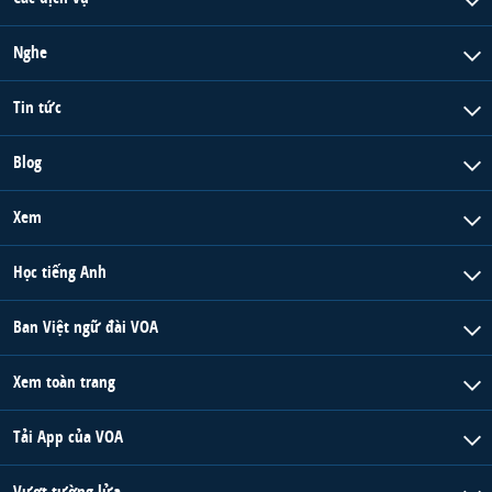
QUAN HỆ VIỆT MỸ
Nghe
Tin tức
Blog
Xem
Học tiếng Anh
Ban Việt ngữ đài VOA
Xem toàn trang
Tải App của VOA
Vượt tường lửa