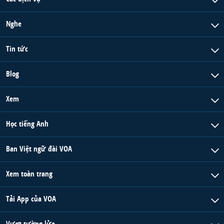
QUAN HỆ VIỆT MỸ
Nghe
Tin tức
Blog
Xem
Học tiếng Anh
Ban Việt ngữ đài VOA
Xem toàn trang
Tải App của VOA
Vượt tường lửa