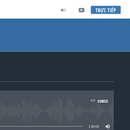
TRỰC TIẾP
EMBED
lable
1:00:03