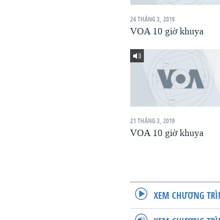
VIỆT NAM
24 THÁNG 3, 2019
NGƯ DÂN VIỆT VÀ LÀN SÓNG
VOA 10 giờ khuya
TRỘM HẢI SÂM
BÊN KIA QUỐC LỘ: TIẾNG VỌNG
TỪ NÔNG THÔN MỸ
QUAN HỆ VIỆT MỸ
21 THÁNG 3, 2019
VOA 10 giờ khuya
XEM CHƯƠNG TRÌ