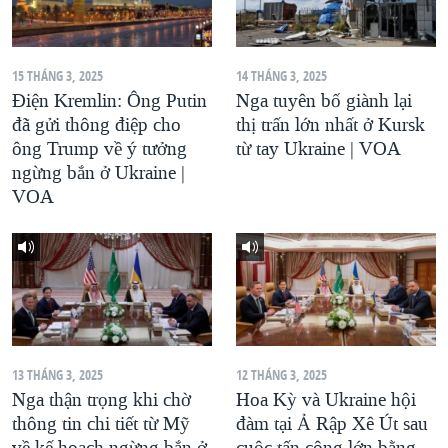
QUAN HỆ VIỆT MỸ
15 THÁNG 3, 2025
14 THÁNG 3, 2025
Điện Kremlin: Ông Putin
Nga tuyên bố giành lại
đã gửi thông điệp cho
thị trấn lớn nhất ở Kursk
ông Trump về ý tưởng
từ tay Ukraine | VOA
ngừng bắn ở Ukraine |
VOA
13 THÁNG 3, 2025
12 THÁNG 3, 2025
Nga thận trọng khi chờ
Hoa Kỳ và Ukraine hội
thông tin chi tiết từ Mỹ
đàm tại Ả Rập Xê Út sau
về kế hoạch ngừng bắn ở
cuộc tấn công lớn bằng