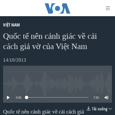
Đường
dẫn
truy
VIỆT NAM
TRANG CHỦ
cập
Quốc tế nên cảnh giác về cải
VIỆT NAM
Tới
cách giả vờ của Việt Nam
HOA KỲ
nội
BIỂN ĐÔNG
dung
14/10/2013
THẾ GIỚI
chính
BLOG
Tới
điều
DIỄN ĐÀN
No media source currently available
hướng
MỤC
chính
0:00
7:20
CHUYÊN ĐỀ
TỰ DO BÁO CHÍ
Đi
Tải xuống
HỌC TIẾNG ANH
Quốc tế nên cảnh giác về cải cách giả
VẠCH TRẦN TIN GIẢ
CHIẾN TRANH THƯƠNG MẠI CỦA MỸ: QUÁ KHỨ VÀ HIỆN
tới