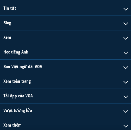
Tin tức
Blog
Xem
Học tiếng Anh
Ban Việt ngữ đài VOA
Xem toàn trang
Tải App của VOA
Vượt tường lửa
Xem thêm