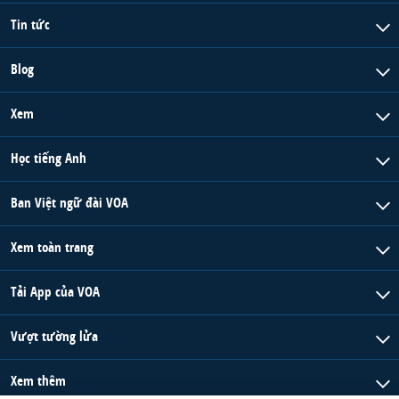
Tin tức
Blog
Xem
Học tiếng Anh
Ban Việt ngữ đài VOA
Xem toàn trang
Tải App của VOA
Vượt tường lửa
Xem thêm